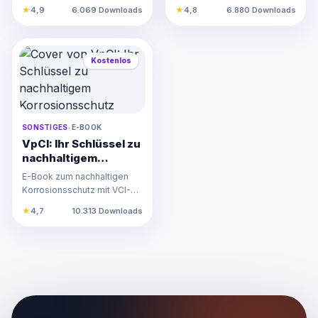
den sicheren und effizienten
★
4,9
6.069 Downloads
★
4,8
6.880 Downloads
Reifenwechsel ohne We…
Kostenlos
SONSTIGES
•
E-BOOK
VpCI: Ihr Schlüssel zu
nachhaltigem
Korrosionsschutz
E-Book zum nachhaltigen
Korrosionsschutz mit VCI-
Technologie. Effektiver,
★
4,7
10.313 Downloads
umweltfreundlicher Schutz…