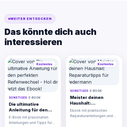
WEITER ENTDECKEN
Das könnte dich auch
interessieren
Kostenlos
Kostenlos
SONSTIGES
•
E-BOOK
Meister deinen
SONSTIGES
•
E-BOOK
Haushalt:
Die ultimative
Reparaturtipps für
Anleitung für den
Ebook mit praktischen
jedermann
perfekten
Reparaturanleitungen und
E-Book mit praxisnahen
Reifenwechsel - Hol
Werkzeugtipps für einfache
Anleitungen und Tipps für
dir jetzt das Ebook!
Haushaltsreparaturen. Ide…