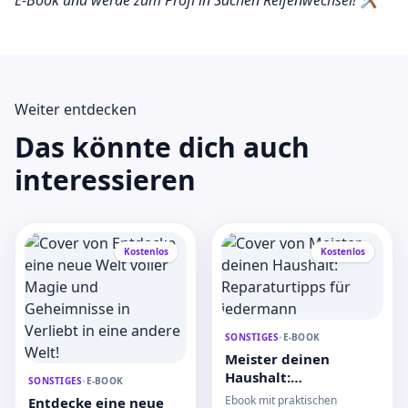
E-Book und werde zum Profi in Sachen Reifenwechsel! 🛠️
Weiter entdecken
Das könnte dich auch
interessieren
Kostenlos
Kostenlos
SONSTIGES
•
E-BOOK
Meister deinen
Haushalt:
SONSTIGES
•
E-BOOK
Reparaturtipps für
Ebook mit praktischen
Entdecke eine neue