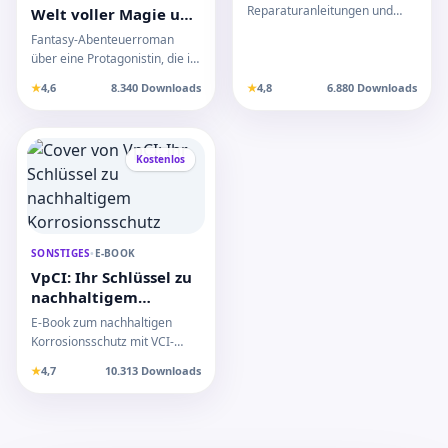
jedermann
Reparaturanleitungen und
Welt voller Magie und
Werkzeugtipps für einfache
Geheimnisse in
Fantasy-Abenteuerroman
Haushaltsreparaturen. Ide…
Verliebt in eine
über eine Protagonistin, die in
andere Welt!
eine magische Welt voller
★
4,6
8.340 Downloads
★
4,8
6.880 Downloads
Geheimnisse und He…
Kostenlos
SONSTIGES
•
E-BOOK
VpCI: Ihr Schlüssel zu
nachhaltigem
Korrosionsschutz
E-Book zum nachhaltigen
Korrosionsschutz mit VCI-
Technologie. Effektiver,
★
4,7
10.313 Downloads
umweltfreundlicher Schutz…