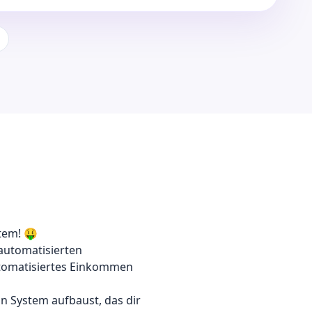
tem! 🤑
 automatisierten
tomatisiertes Einkommen
in System aufbaust, das dir