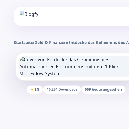
Startseite
›
Geld & Finanzen
›
Entdecke das Geheimnis des 
★
4,8
10.294 Downloads
559 heute angesehen