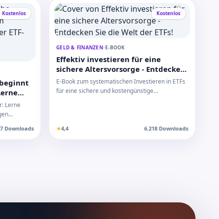
Kostenlos
Kostenlos
GELD & FINANZEN
•
E-BOOK
Effektiv investieren für eine
sichere Altersvorsorge - Entdecken
Sie die Welt der ETFs!
E-Book zum systematischen Investieren in ETFs
 beginnt
für eine sichere und kostengünstige
Lerne
Altersvorsorge mi…
für junge
r: Lerne
igen
37 Downloads
★
4,4
6.218 Downloads