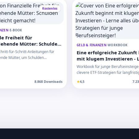
Kostenlos
ANZEN
•
E-BOOK
le Freiheit für
ziehende Mütter: Schulden
GELD & FINANZEN
•
WORKBOOK
leicht gemacht!
hritt-für-Schritt-Anleitungen für
Eine erfolgreiche Zukunft
hende Mütter, um Schulden
mit klugem Investieren - 
nd fi…
alles über ETF-Strategien 
Workbook für junge Berufseinsteige
Berufseinsteiger!
clevere ETF-Strategien für langfrist
Vermögensaufbau…
8.868 Downloads
★
4,5
7.2