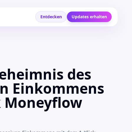
Entdecken
Updates erhalten
m
eheimnis des
en Einkommens
k Moneyflow