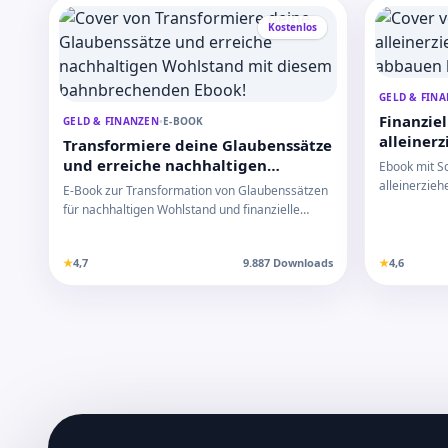
Kostenlos
GELD & FIN
Finanziel
GELD & FINANZEN
•
E-BOOK
alleiner
Transformiere deine Glaubenssätze
abbauen 
und erreiche nachhaltigen
Ebook mit Sc
Wohlstand mit diesem
alleinerzie
E-Book zur Transformation von Glaubenssätzen
bahnbrechenden Ebook!
abzubauen u
für nachhaltigen Wohlstand und finanzielle
Freiheit mi…
★
4,7
9.887 Downloads
★
4,6