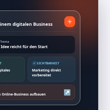
einem digitalen Business
 Thema
 Idee reicht für den Start
T
✓
SICHTBARKEIT
gitales
Marketing direkt
vorbereitet
↗
s Online-Business aufbauen