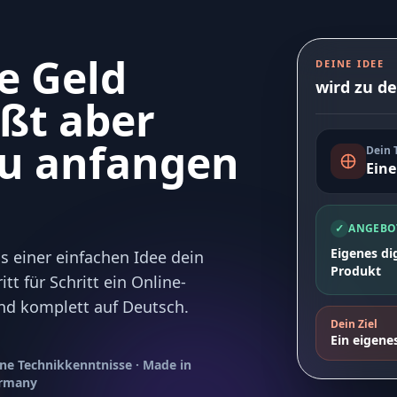
ne Geld
DEINE IDEE
wird zu d
ßt aber
du anfangen
Dein
Eine
✓
ANGEBO
Eigenes di
s einer einfachen Idee dein
Produkt
tt für Schritt ein Online-
und komplett auf Deutsch.
Dein Ziel
Ein eigene
ne Technikkenntnisse · Made in
rmany