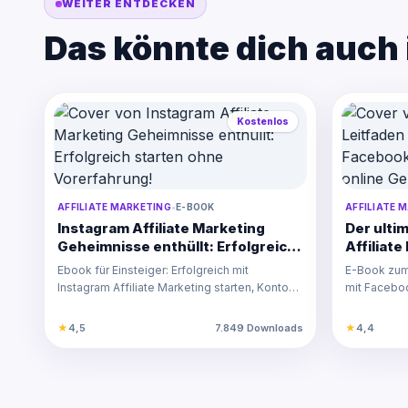
WEITER ENTDECKEN
Das könnte dich auch 
Kostenlos
AFFILIATE MARKETING
•
E-BOOK
AFFILIATE 
Instagram Affiliate Marketing
Der ultim
Geheimnisse enthüllt: Erfolgreich
Affiliat
starten ohne Vorerfahrung!
Erfahre, 
Ebook für Einsteiger: Erfolgreich mit
E-Book zum 
verdiene
Instagram Affiliate Marketing starten, Konto
mit Faceboo
optimieren und P…
Landingpa
★
4,5
7.849 Downloads
★
4,4