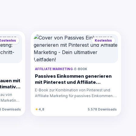
Kostenlos
Kostenlos
AFFILIATE MARKETING
•
E-BOOK
Passives Einkommen generieren
auen mit
mit Pinterest und Affiliate
ltimative
Marketing - Dein ultimativer
E-Book zur Kombination von Pinterest und
Leitfaden!
bau von
Affiliate Marketing für passives Einkommen.
 Marketing.
Schritt-für-Sc…
6 Downloads
★
4,8
5.578 Downloads