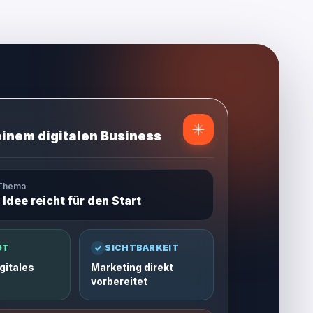
einem digitalen Business
 Thema
 Idee reicht für den Start
OT
✓
SICHTBARKEIT
gitales
Marketing direkt
vorbereitet