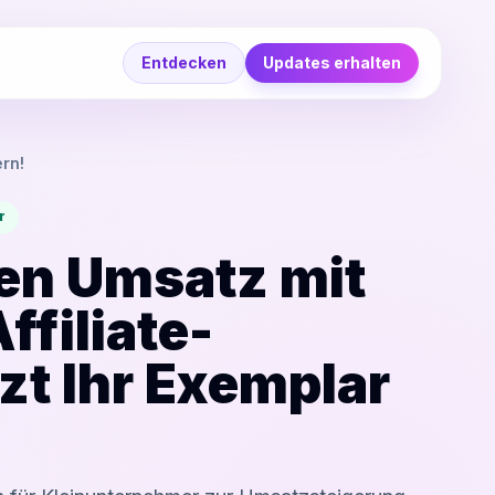
Entdecken
Updates erhalten
ern!
r
ren Umsatz mit
ffiliate-
tzt Ihr Exemplar