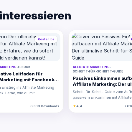
interessieren
Kostenlos
MARKETING
•
E-BOOK
AFFILIATE MARKETING
•
SCHRITT-FÜR-SCHRITT-GUIDE
ative Leitfaden für
Passives Einkommen aufb
e Marketing mit Facebook:
Affiliate Marketing: Der u
wie du sofort online Geld
Einstieg ins Affiliate Marketing
Schritt-für-Schritt-Guide
n kannst!
Schritt-für-Schritt-Guide zum Auf
k. Lerne, wie du mit
passivem Einkommen mit Affiliate
ges und Facebo…
Einfach erklär…
6.830 Downloads
★
4,4
7.61