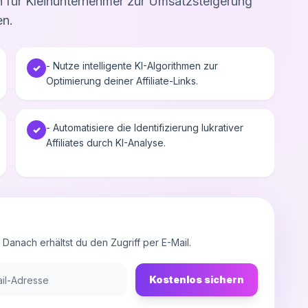
en für Kleinunternehmer zur Umsatzsteigerung
en.
- Nutze intelligente KI-Algorithmen zur
✓
Optimierung deiner Affiliate-Links.
- Automatisiere die Identifizierung lukrativer
✓
Affiliates durch KI-Analyse.
anach erhältst du den Zugriff per E-Mail.
Kostenlos sichern