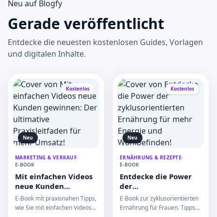
Neu auf Blogfy
Gerade veröffentlicht
Entdecke die neuesten kostenlosen Guides, Vorlagen
und digitalen Inhalte.
Kostenlos
Kostenlos
Neu
Neu
MARKETING & VERKAUF
•
ERNÄHRUNG & REZEPTE
•
E-BOOK
E-BOOK
Mit einfachen Videos
Entdecke die Power
neue Kunden
der
gewinnen: Der
zyklusorientierten
E-Book mit praxisnahen Tipps,
E-Book zur zyklusorientierten
ultimative
Ernährung für mehr
wie Sie mit einfachen Videos
Ernährung für Frauen. Tipps
Praxisleitfaden für
Energie und
neue Kunden gewinnen und
zu Mikronährstoffen,