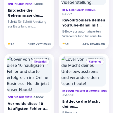
ONLINE-BUSINESS
•
E-BOOK
Entdecke die
KI & AUTOMATISIERUNG
•
E-BOOK
Geheimnisse des
Revolutioniere deinen
erfolgreichen Online-
Schritt-für-Schritt Anleitung
YouTube-Kanal mit
Kurs-Starts!
zur Erstellung und
automatisierter
Vermarktung deines ersten
E-Book zur automatisierten
Videoerstellung!
Online-Kurses mit intera…
Videoerstellung für YouTube.
Steigere CTR,
★
4,7
4.559 Downloads
★
4,6
3.540 Downloads
Zuschauerbindung und
Abonnent…
Kostenlos
Kostenlos
PERSÖNLICHKEITSENTWICKLUNG
•
E-BOOK
ONLINE-BUSINESS
•
E-BOOK
Entdecke die Macht
Vermeide diese 10
deines
häufigsten Fehler und
Unterbewusstseins
E-Book zur