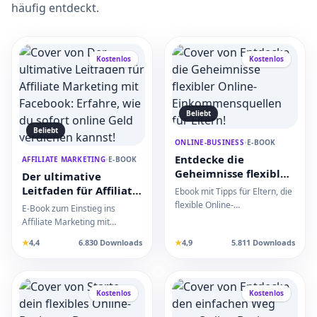
häufig entdeckt.
Kostenlos
Kostenlos
Beliebt
Beliebt
ONLINE-BUSINESS
•
E-BOOK
Entdecke die
AFFILIATE MARKETING
•
E-BOOK
Geheimnisse flexibler
Der ultimative
Online-
Leitfaden für Affiliate
Ebook mit Tipps für Eltern, die
Einkommensquellen
Marketing mit
flexible Online-
E-Book zum Einstieg ins
für Eltern!
Facebook: Erfahre, wie
Einkommensquellen suchen,
Affiliate Marketing mit
du sofort online Geld
um Familie und Arbeit opt…
Facebook. Lerne, wie du mit
★
4,4
6.830 Downloads
★
4,9
5.811 Downloads
verdienen kannst!
Landingpages und Facebo…
Kostenlos
Kostenlos