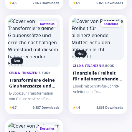
★
4,5
7.063 Downloads
★
4,9
5.025 Downloads
mehr Umsatz!
Wohlbefinden!
Ihren Umsatz st…
Flüssigkeit, Bewegun…
Kostenlos
Kostenlos
Neu
Neu
GELD & FINANZEN
•
E-BOOK
Finanzielle Freiheit
GELD & FINANZEN
•
E-BOOK
für alleinerziehende
Transformiere deine
Mütter: Schulden
Glaubenssätze und
Ebook mit Schritt-für-Schritt-
abbauen leicht
erreiche nachhaltigen
Anleitungen für
E-Book zur Transformation
gemacht!
Wohlstand mit
alleinerziehende Mütter, um
von Glaubenssätzen für
diesem
Schulden abzubauen und fi…
nachhaltigen Wohlstand und
★
4,7
9.887 Downloads
★
4,6
8.868 Downloads
bahnbrechenden
finanzielle Freiheit mi…
Ebook!
Kostenlos