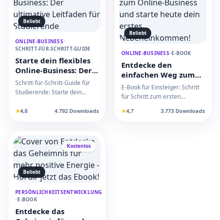
Beliebt
Beliebt
ONLINE-BUSINESS
•
SCHRITT-FÜR-SCHRITT-GUIDE
ONLINE-BUSINESS
•
E-BOOK
Starte dein flexibles
Entdecke den
Online-Business: Der
einfachen Weg zum
ultimative Leitfaden
Schritt-für-Schritt-Guide für
Online-Business und
E-Book für Einsteiger: Schritt
für Studierende
Studierende: Starte dein
starte heute dein
für Schritt zum ersten
flexibles Online-Business mit
erstes
Nebeneinkommen im Online-
KI-Technologie…
★
4,8
4.792 Downloads
★
4,7
3.773 Downloads
Nebeneinkommen!
Business. Praxisnah,…
Kostenlos
Beliebt
PERSÖNLICHKEITSENTWICKLUNG
•
E-BOOK
Entdecke das