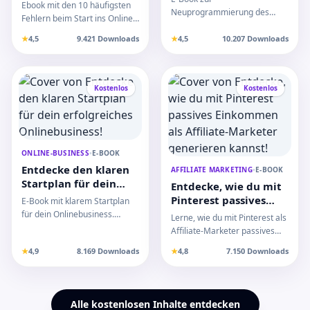
starte erfolgreich ins
Ebook mit den 10 häufigsten
und verändere dein
Neuprogrammierung des
Online Business - Hol
Fehlern beim Start ins Online
Leben heute!
Unterbewusstseins mit
dir jetzt unser Ebook!
Business und praktischen
Techniken und Übungen für
★
4,5
9.421 Downloads
★
4,5
10.207 Downloads
Tipps, wie du si…
nachhaltige Lebens…
Kostenlos
Kostenlos
ONLINE-BUSINESS
•
E-BOOK
Entdecke den klaren
AFFILIATE MARKETING
•
E-BOOK
Startplan für dein
Entdecke, wie du mit
erfolgreiches
Pinterest passives
E-Book mit klarem Startplan
Onlinebusiness!
Einkommen als
für dein Onlinebusiness.
Lerne, wie du mit Pinterest als
Affiliate-Marketer
Praktische Schritte,
Affiliate-Marketer passives
Marketingstrategien und S…
generieren kannst!
Einkommen generierst.
★
4,9
8.169 Downloads
★
4,8
7.150 Downloads
Dieses E-Book zei…
Alle kostenlosen Inhalte entdecken