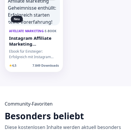
Neu
AFFILIATE MARKETING
•
E-BOOK
Instagram Affiliate
Marketing
Geheimnisse enthüllt:
Ebook für Einsteiger:
Erfolgreich starten
Erfolgreich mit Instagram
ohne Vorerfahrung!
Affiliate Marketing starten,
★
4,5
7.849 Downloads
Konto optimieren und P…
Community-Favoriten
Besonders beliebt
Diese kostenlosen Inhalte werden aktuell besonders