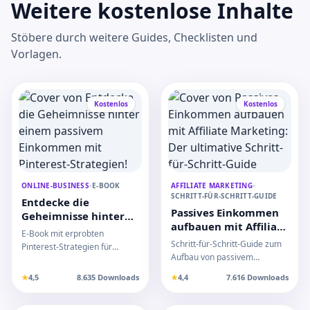
Weitere kostenlose Inhalte
Stöbere durch weitere Guides, Checklisten und
Vorlagen.
Kostenlos
Kostenlos
ONLINE-BUSINESS
•
E-BOOK
AFFILIATE MARKETING
•
SCHRITT-FÜR-SCHRITT-GUIDE
Entdecke die
Passives Einkommen
Geheimnisse hinter
aufbauen mit Affiliate
einem passivem
E-Book mit erprobten
Marketing: Der
Einkommen mit
Schritt-für-Schritt-Guide zum
Pinterest-Strategien für
ultimative Schritt-für-
Pinterest-Strategien!
Aufbau von passivem
langfristiges passives
Schritt-Guide
Einkommen mit Affiliate
Einkommen und mehr Traffic
★
4,5
8.635 Downloads
★
4,4
7.616 Downloads
Marketing. Einfach erklär…
im…