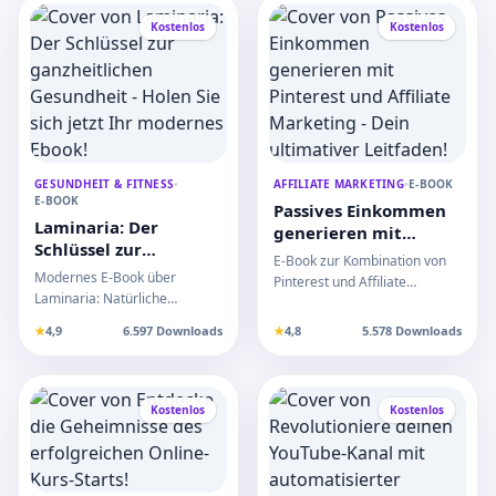
Kostenlos
Kostenlos
GESUNDHEIT & FITNESS
•
AFFILIATE MARKETING
•
E-BOOK
E-BOOK
Passives Einkommen
Laminaria: Der
generieren mit
Schlüssel zur
Pinterest und Affiliate
E-Book zur Kombination von
ganzheitlichen
Marketing - Dein
Modernes E-Book über
Pinterest und Affiliate
Gesundheit - Holen
ultimativer Leitfaden!
Laminaria: Natürliche
Marketing für passives
Sie sich jetzt Ihr
Mineralstoffe,
Einkommen. Schritt-für-Sc…
★
4,9
6.597 Downloads
★
4,8
5.578 Downloads
modernes Ebook!
Schilddrüsenunterstützung
und entzündungs…
Kostenlos
Kostenlos