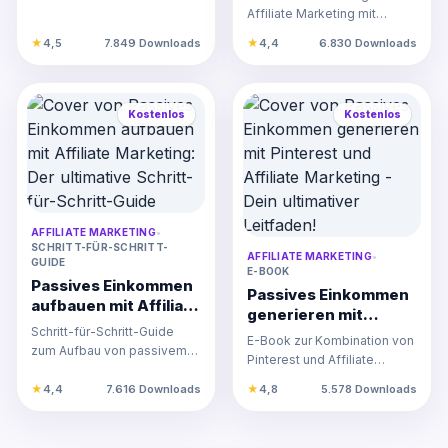
starten ohne
Facebook: Erfahre,
Affiliate Marketing starten,
Affiliate Marketing mit
Vorerfahrung!
wie du sofort online
Konto optimieren und P…
Facebook. Lerne, wie du mit
★
4,5
7.849 Downloads
★
4,4
6.830 Downloads
Geld verdienen
Landingpages und Facebo…
kannst!
Kostenlos
Kostenlos
AFFILIATE MARKETING
•
SCHRITT-FÜR-SCHRITT-
AFFILIATE MARKETING
•
GUIDE
E-BOOK
Passives Einkommen
Passives Einkommen
aufbauen mit Affiliate
generieren mit
Marketing: Der
Schritt-für-Schritt-Guide
Pinterest und
E-Book zur Kombination von
ultimative Schritt-
zum Aufbau von passivem
Affiliate Marketing -
Pinterest und Affiliate
für-Schritt-Guide
Einkommen mit Affiliate
Dein ultimativer
Marketing für passives
Marketing. Einfach erklär…
★
4,4
7.616 Downloads
★
4,8
5.578 Downloads
Leitfaden!
Einkommen. Schritt-für-Sc…