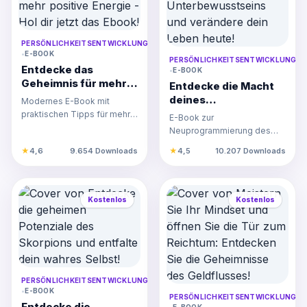
PERSÖNLICHKEITSENTWICKLUNG
•
E-BOOK
PERSÖNLICHKEITSENTWICKLUNG
Entdecke das
•
E-BOOK
Geheimnis für mehr
Entdecke die Macht
positive Energie - Hol
deines
Modernes E-Book mit
dir jetzt das Ebook!
Unterbewusstseins
praktischen Tipps für mehr
E-Book zur
und verändere dein
positive Energie,
Neuprogrammierung des
Leben heute!
Affirmationen und
Unterbewusstseins mit
★
4,6
9.654 Downloads
★
4,5
10.207 Downloads
Achtsamkeit zur…
Techniken und Übungen für
nachhaltige Lebens…
Kostenlos
Kostenlos
PERSÖNLICHKEITSENTWICKLUNG
•
E-BOOK
PERSÖNLICHKEITSENTWICKLUNG
Entdecke die
•
E-BOOK