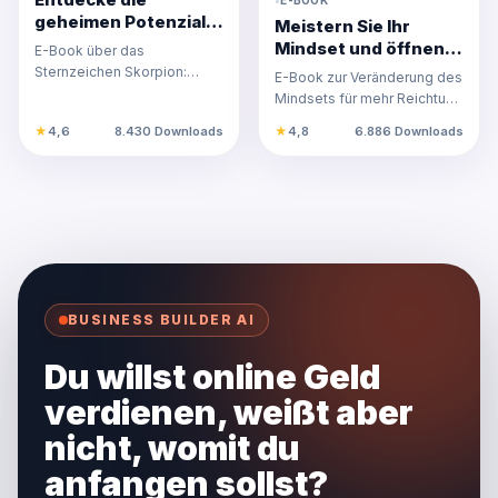
geheimen Potenziale
Meistern Sie Ihr
des Skorpions und
Mindset und öffnen
E-Book über das
entfalte dein wahres
Sie die Tür zum
Sternzeichen Skorpion:
E-Book zur Veränderung des
Selbst!
Reichtum: Entdecken
Entdecke deine Stärken,
Mindsets für mehr Reichtum.
Sie die Geheimnisse
Intuition und Potenziale für
Lerne, negative
★
4,6
8.430 Downloads
★
4,8
6.886 Downloads
persönl…
des Geldflusses!
Glaubenssätze loszulassen
un…
BUSINESS BUILDER AI
Du willst online Geld
verdienen, weißt aber
nicht, womit du
anfangen sollst?