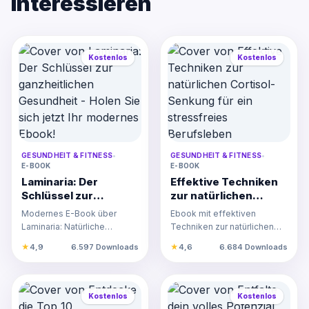
interessieren
Kostenlos
Kostenlos
GESUNDHEIT & FITNESS
•
GESUNDHEIT & FITNESS
•
E-BOOK
E-BOOK
Laminaria: Der
Effektive Techniken
Schlüssel zur
zur natürlichen
ganzheitlichen
Cortisol-Senkung für
Modernes E-Book über
Ebook mit effektiven
Gesundheit - Holen
ein stressfreies
Laminaria: Natürliche
Techniken zur natürlichen
Sie sich jetzt Ihr
Berufsleben
Mineralstoffe,
Cortisol-Senkung für
★
4,9
6.597 Downloads
★
4,6
6.684 Downloads
modernes Ebook!
Schilddrüsenunterstützung
Berufstätige zur
und entzündungs…
Stressreduktio…
Kostenlos
Kostenlos