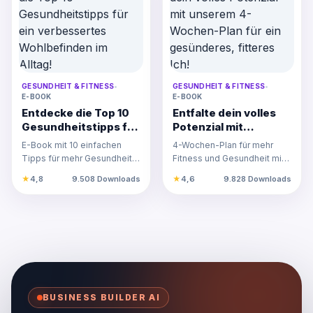
GESUNDHEIT & FITNESS
•
GESUNDHEIT & FITNESS
•
E-BOOK
E-BOOK
Entdecke die Top 10
Entfalte dein volles
Gesundheitstipps für
Potenzial mit
ein verbessertes
unserem 4-Wochen-
E-Book mit 10 einfachen
4-Wochen-Plan für mehr
Wohlbefinden im
Plan für ein
Tipps für mehr Gesundheit
Fitness und Gesundheit mit
Alltag!
gesünderes, fitteres
im Alltag. Praktische
Workouts, Ernährungstipps
★
4,8
9.508 Downloads
★
4,6
9.828 Downloads
Ich!
Strategien für Ernährung, F…
und Motivation für nach…
BUSINESS BUILDER AI