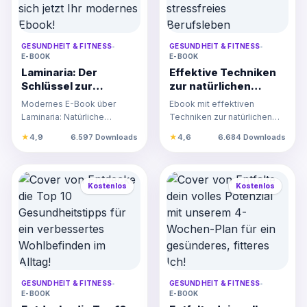
GESUNDHEIT & FITNESS
•
GESUNDHEIT & FITNESS
•
E-BOOK
E-BOOK
Laminaria: Der
Effektive Techniken
Schlüssel zur
zur natürlichen
ganzheitlichen
Cortisol-Senkung für
Modernes E-Book über
Ebook mit effektiven
Gesundheit - Holen
ein stressfreies
Laminaria: Natürliche
Techniken zur natürlichen
Sie sich jetzt Ihr
Berufsleben
Mineralstoffe,
Cortisol-Senkung für
★
4,9
6.597 Downloads
★
4,6
6.684 Downloads
modernes Ebook!
Schilddrüsenunterstützung
Berufstätige zur
und entzündungs…
Stressreduktio…
Kostenlos
Kostenlos
GESUNDHEIT & FITNESS
•
GESUNDHEIT & FITNESS
•
E-BOOK
E-BOOK