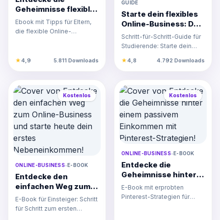
GUIDE
Geheimnisse flexibler
Starte dein flexibles
Online-
Ebook mit Tipps für Eltern,
Online-Business: Der
Einkommensquellen
die flexible Online-
ultimative Leitfaden
Schritt-für-Schritt-Guide für
für Eltern!
Einkommensquellen suchen,
für Studierende
Studierende: Starte dein
um Familie und Arbeit opt…
flexibles Online-Business
★
4,9
5.811 Downloads
★
4,8
4.792 Downloads
mit KI-Technologie…
Kostenlos
Kostenlos
ONLINE-BUSINESS
•
E-BOOK
Entdecke die
ONLINE-BUSINESS
•
E-BOOK
Geheimnisse hinter
Entdecke den
einem passivem
einfachen Weg zum
E-Book mit erprobten
Einkommen mit
Online-Business und
Pinterest-Strategien für
E-Book für Einsteiger: Schritt
Pinterest-Strategien!
starte heute dein
langfristiges passives
für Schritt zum ersten
erstes
Einkommen und mehr Traffic
Nebeneinkommen im