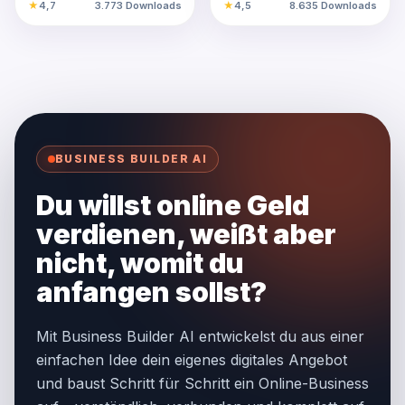
★
4,7
3.773 Downloads
★
4,5
8.635 Downloads
Nebeneinkommen!
im…
Online-Business. Praxisnah,
…
BUSINESS BUILDER AI
Du willst online Geld
verdienen, weißt aber
nicht, womit du
anfangen sollst?
Mit Business Builder AI entwickelst du aus einer
einfachen Idee dein eigenes digitales Angebot
und baust Schritt für Schritt ein Online-Business