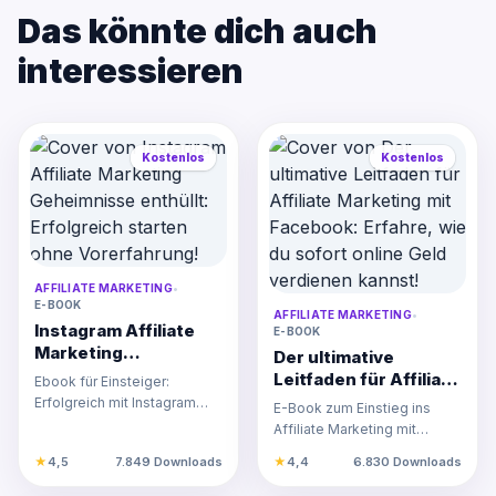
Das könnte dich auch
interessieren
Kostenlos
Kostenlos
AFFILIATE MARKETING
•
E-BOOK
AFFILIATE MARKETING
•
Instagram Affiliate
E-BOOK
Marketing
Der ultimative
Geheimnisse
Leitfaden für Affiliate
Ebook für Einsteiger:
enthüllt: Erfolgreich
Marketing mit
Erfolgreich mit Instagram
E-Book zum Einstieg ins
starten ohne
Facebook: Erfahre,
Affiliate Marketing starten,
Affiliate Marketing mit
Vorerfahrung!
wie du sofort online
Konto optimieren und P…
Facebook. Lerne, wie du mit
★
4,5
7.849 Downloads
★
4,4
6.830 Downloads
Geld verdienen
Landingpages und Facebo…
kannst!