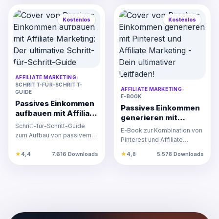
Kostenlos
Kostenlos
AFFILIATE MARKETING
•
SCHRITT-FÜR-SCHRITT-
AFFILIATE MARKETING
•
GUIDE
E-BOOK
Passives Einkommen
Passives Einkommen
aufbauen mit Affiliate
generieren mit
Marketing: Der
Schritt-für-Schritt-Guide
Pinterest und
E-Book zur Kombination von
ultimative Schritt-
zum Aufbau von passivem
Affiliate Marketing -
Pinterest und Affiliate
für-Schritt-Guide
Einkommen mit Affiliate
Dein ultimativer
Marketing für passives
Marketing. Einfach erklär…
★
4,4
7.616 Downloads
★
4,8
5.578 Downloads
Leitfaden!
Einkommen. Schritt-für-Sc…