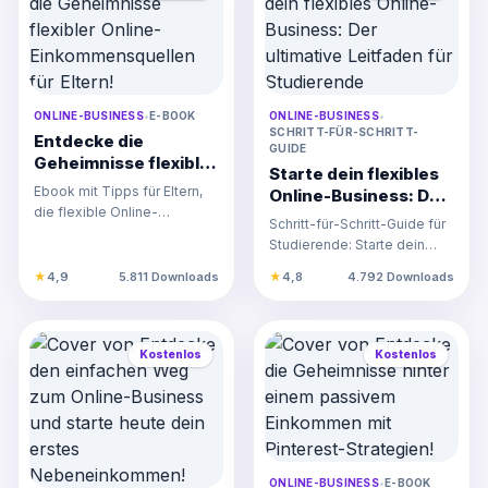
ONLINE-BUSINESS
•
E-BOOK
ONLINE-BUSINESS
•
SCHRITT-FÜR-SCHRITT-
Entdecke die
GUIDE
Geheimnisse flexibler
Starte dein flexibles
Online-
Ebook mit Tipps für Eltern,
Online-Business: Der
Einkommensquellen
die flexible Online-
ultimative Leitfaden
Schritt-für-Schritt-Guide für
für Eltern!
Einkommensquellen suchen,
für Studierende
Studierende: Starte dein
um Familie und Arbeit opt…
flexibles Online-Business
★
4,9
5.811 Downloads
★
4,8
4.792 Downloads
mit KI-Technologie…
Kostenlos
Kostenlos
ONLINE-BUSINESS
•
E-BOOK