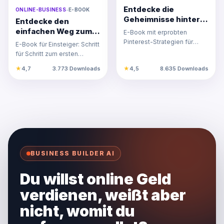
Entdecke die
ONLINE-BUSINESS
•
E-BOOK
Geheimnisse hinter
Entdecke den
einem passivem
einfachen Weg zum
E-Book mit erprobten
Einkommen mit
Online-Business und
Pinterest-Strategien für
E-Book für Einsteiger: Schritt
Pinterest-Strategien!
starte heute dein
langfristiges passives
für Schritt zum ersten
erstes
Einkommen und mehr Traffic
Nebeneinkommen im
★
4,7
3.773 Downloads
★
4,5
8.635 Downloads
Nebeneinkommen!
im…
Online-Business. Praxisnah,
…
BUSINESS BUILDER AI
Du willst online Geld
verdienen, weißt aber
nicht, womit du