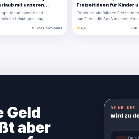
urlaub mit unseren
Freizeitideen für Kinder u
deen für Eltern!
ipps für preiswerte und
Ebook mit vielfältigen Freizeitidee
undliche Urlaubsplanung,
und Eltern, die Spaß machen, Kreat
dliche Aktivitäte…
fördern un…
9.623 Downloads
★
4,5
5.40
e Geld
DEINE IDEE
wird zu d
ßt aber
Dein