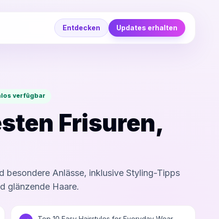
Entdecken
Updates erhalten
los verfügbar
sten Frisuren,
d besondere Anlässe, inklusive Styling-Tipps
nd glänzende Haare.
- Top 10 Easy Hairstyles for Everyday Wear