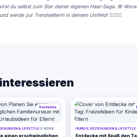
 wirst du selbst zum Star deiner eigenen Haar-Saga. 🌺 Wor
 und werde zur Trendsetterin in deinem Umfeld! 💇🏻‍♀️✨
interessieren
Kostenlos
ZIEHUNGEN & LIFESTYLE
•
E-BOOK
FAMILIE, BEZIEHUNGEN & LIFESTYLE
ie einen erschwinglichen
Entdecke mit Spaß den Ta