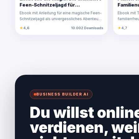
Feen-Schnitzeljagd für
Familien
unvergessliche
Urlaubsi
Ebook mit Anleitung für eine magische Feen-
Ebook mit T
Kindergeburtstage!
Schnitzeljagd als unvergessliches Abenteuer
familienfre
für den Kind…
kinderfreun
★
4,6
10.002 Downloads
★
4,7
BUSINESS BUILDER AI
Du willst onlin
verdienen, wei