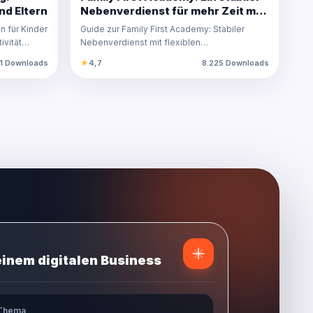
nd Eltern
Nebenverdienst für mehr Zeit mit
deiner Familie!
n für Kinder
Guide zur Family First Academy: Stabiler
ivität
Nebenverdienst mit flexiblen
Arbeitsmodellen für Eltern, u…
1 Downloads
★
4,7
8.225 Downloads
einem digitalen Business
 Thema