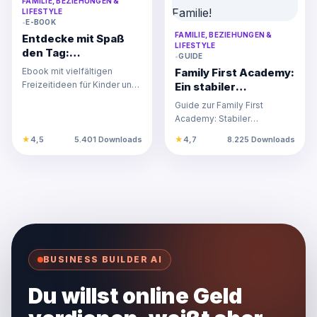
FAMILIE, BEZIEHUNGEN &
LIFESTYLE
•
E-BOOK
FAMILIE, BEZIEHUNGEN &
Entdecke mit Spaß
LIFESTYLE
den Tag:
•
GUIDE
Freizeitideen für
Ebook mit vielfältigen
Family First Academy:
Kinder und Eltern
Freizeitideen für Kinder und
Ein stabiler
Eltern, die Spaß machen,
Nebenverdienst für
Guide zur Family First
Kreativität fördern un…
mehr Zeit mit deiner
Academy: Stabiler
Familie!
Nebenverdienst mit
★
4,5
5.401 Downloads
★
4,7
8.225 Downloads
flexiblen Arbeitsmodellen
für Eltern, u…
BUSINESS BUILDER AI
Du willst online Geld