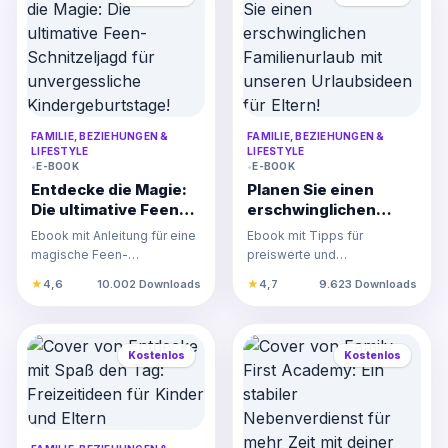
FAMILIE, BEZIEHUNGEN &
FAMILIE, BEZIEHUNGEN &
LIFESTYLE
LIFESTYLE
•
E-BOOK
•
E-BOOK
Entdecke die Magie:
Planen Sie einen
Die ultimative Feen-
erschwinglichen
Schnitzeljagd für
Familienurlaub mit
Ebook mit Anleitung für eine
Ebook mit Tipps für
unvergessliche
unseren
magische Feen-
preiswerte und
Kindergeburtstage!
Urlaubsideen für
Schnitzeljagd als
familienfreundliche
★
4,6
10.002 Downloads
★
4,7
9.623 Downloads
Eltern!
unvergessliches Abenteuer
Urlaubsplanung,
für den Kind…
kinderfreundliche
Aktivitäte…
Kostenlos
Kostenlos