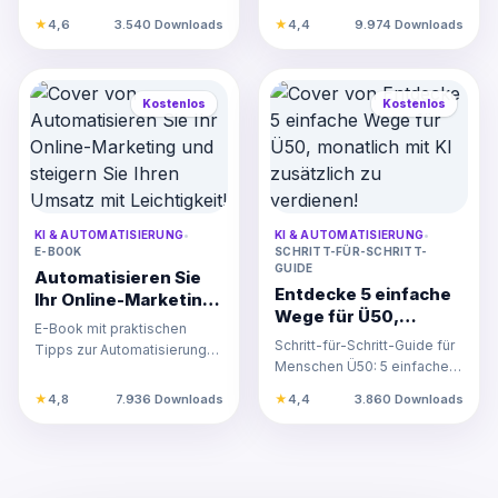
Videoerstellung!
digitales Produkt mit
YouTube. Steigere CTR,
digitales Produkt
★
4,6
3.540 Downloads
★
4,4
9.974 Downloads
KI!
Zuschauerbindung und
verwandelst – auch ohne
Abonnent…
te…
Kostenlos
Kostenlos
KI & AUTOMATISIERUNG
•
KI & AUTOMATISIERUNG
•
E-BOOK
SCHRITT-FÜR-SCHRITT-
GUIDE
Automatisieren Sie
Entdecke 5 einfache
Ihr Online-Marketing
Wege für Ü50,
und steigern Sie
E-Book mit praktischen
monatlich mit KI
Ihren Umsatz mit
Schritt-für-Schritt-Guide für
Tipps zur Automatisierung
zusätzlich zu
Leichtigkeit!
Menschen Ü50: 5 einfache
des Online-Marketings für
verdienen!
Wege, mit KI monatlich
mehr Umsatz bei weniger…
★
4,8
7.936 Downloads
★
4,4
3.860 Downloads
zusätzlich zu verdien…