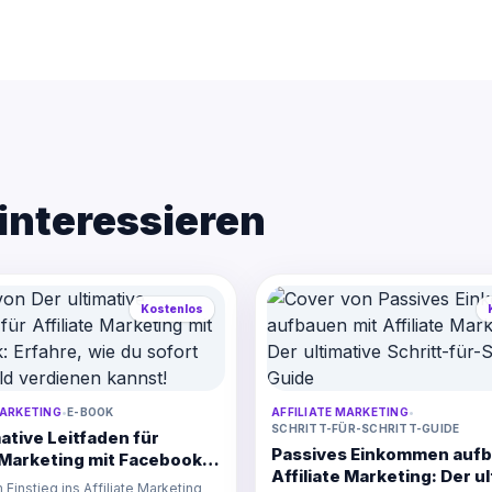
interessieren
Kostenlos
MARKETING
•
E-BOOK
AFFILIATE MARKETING
•
SCHRITT-FÜR-SCHRITT-GUIDE
ative Leitfaden für
Passives Einkommen aufb
e Marketing mit Facebook:
Affiliate Marketing: Der u
wie du sofort online Geld
Einstieg ins Affiliate Marketing