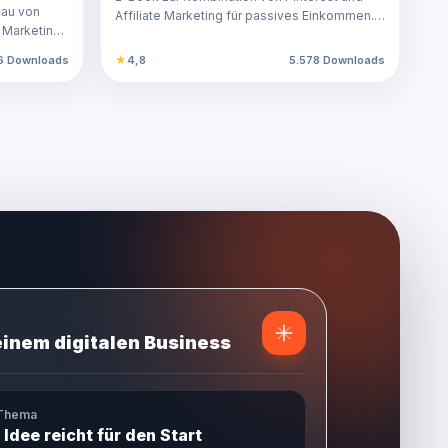
Leitfaden!
bau von
Affiliate Marketing für passives Einkommen.
 Marketing.
Schritt-für-Sc…
6 Downloads
★
4,8
5.578 Downloads
einem digitalen Business
 Thema
 Idee reicht für den Start