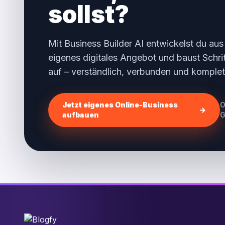
sollst?
Mit Business Builder AI entwickelst du aus
eigenes digitales Angebot und baust Schritt
auf – verständlich, verbunden und komplet
Jetzt eigenes Online-Business
O
→
aufbauen
G