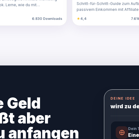
Schritt-für-Schritt-Guide
n kannst!
Schritt-für-Schritt-Guide zum Auf
k. Lerne, wie du mit
passivem Einkommen mit Affiliate
ges und Facebo…
Einfach erklär…
6.830 Downloads
★
4,4
7.61
e Geld
DEINE IDEE
wird zu d
ßt aber
du anfangen
Dein
Eine