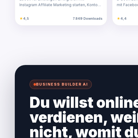
verdiene
Instagram Affiliate Marketing starten, Konto
mit Faceboo
optimieren und P…
Landingpa
★
4,5
7.849 Downloads
★
4,4
BUSINESS BUILDER AI
Du willst onlin
verdienen, wei
nicht, womit 