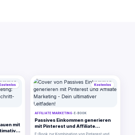
Kostenlos
Kostenlos
AFFILIATE MARKETING
•
E-BOOK
Passives Einkommen generieren
auen mit
mit Pinterest und Affiliate
ltimative
Marketing - Dein ultimativer
E-Book zur Kombination von Pinterest und