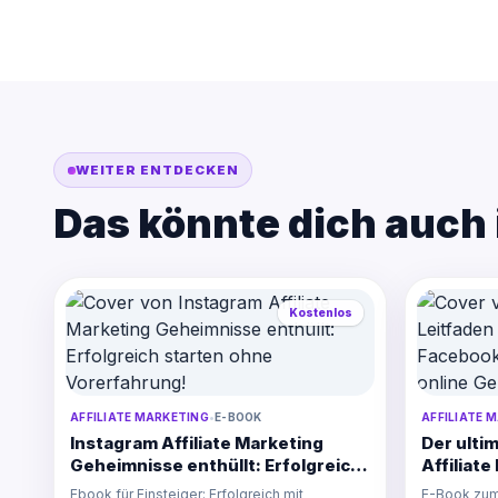
WEITER ENTDECKEN
Das könnte dich auch 
Kostenlos
AFFILIATE MARKETING
•
E-BOOK
AFFILIATE 
Instagram Affiliate Marketing
Der ultim
Geheimnisse enthüllt: Erfolgreich
Affiliat
starten ohne Vorerfahrung!
Erfahre, 
Ebook für Einsteiger: Erfolgreich mit
E-Book zum 