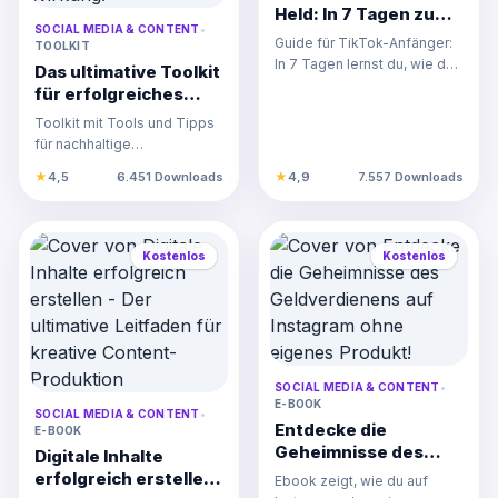
Held: In 7 Tagen zum
SOCIAL MEDIA & CONTENT
•
viralen TikTok-Erfolg!
Guide für TikTok-Anfänger:
TOOLKIT
In 7 Tagen lernst du, wie du
Das ultimative Toolkit
mit Branding, Hashtags und
für erfolgreiches
Content-Planung…
"Sponsor für
Toolkit mit Tools und Tipps
Club4you" Maximiere
für nachhaltige
deine Reichweite und
Spendenkampagnen,
★
4,5
6.451 Downloads
★
4,9
7.557 Downloads
Wirkung!
inklusive Social-Media-
Events, Live-S…
Kostenlos
Kostenlos
SOCIAL MEDIA & CONTENT
•
E-BOOK
SOCIAL MEDIA & CONTENT
•
Entdecke die
E-BOOK
Geheimnisse des
Digitale Inhalte
Geldverdienens auf
erfolgreich erstellen
Ebook zeigt, wie du auf
Instagram ohne