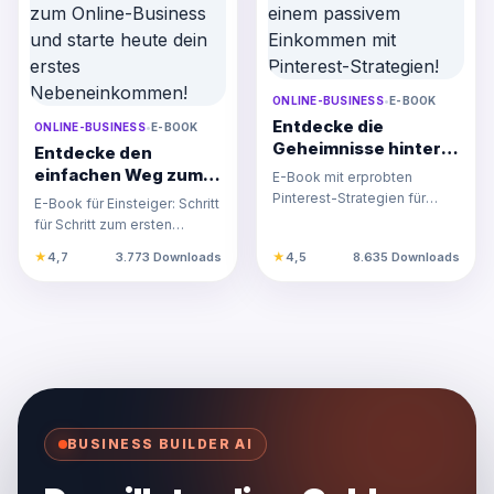
ONLINE-BUSINESS
•
E-BOOK
Entdecke die
ONLINE-BUSINESS
•
E-BOOK
Geheimnisse hinter
Entdecke den
einem passivem
einfachen Weg zum
E-Book mit erprobten
Einkommen mit
Online-Business und
Pinterest-Strategien für
E-Book für Einsteiger: Schritt
Pinterest-Strategien!
starte heute dein
langfristiges passives
für Schritt zum ersten
erstes
Einkommen und mehr Traffic
Nebeneinkommen im
★
4,7
3.773 Downloads
★
4,5
8.635 Downloads
Nebeneinkommen!
im…
Online-Business. Praxisnah,
…
BUSINESS BUILDER AI