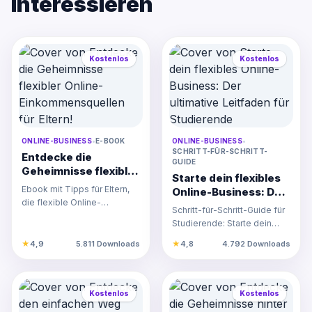
interessieren
Kostenlos
Kostenlos
ONLINE-BUSINESS
•
E-BOOK
ONLINE-BUSINESS
•
SCHRITT-FÜR-SCHRITT-
Entdecke die
GUIDE
Geheimnisse flexibler
Starte dein flexibles
Online-
Ebook mit Tipps für Eltern,
Online-Business: Der
Einkommensquellen
die flexible Online-
ultimative Leitfaden
Schritt-für-Schritt-Guide für
für Eltern!
Einkommensquellen suchen,
für Studierende
Studierende: Starte dein
um Familie und Arbeit opt…
flexibles Online-Business
★
4,9
5.811 Downloads
★
4,8
4.792 Downloads
mit KI-Technologie…
Kostenlos
Kostenlos