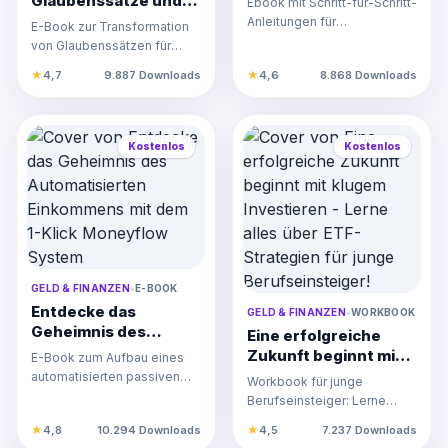
Glaubenssätze und
Ebook mit Schritt-für-Schritt-
abbauen leicht
erreiche
Anleitungen für
E-Book zur Transformation
gemacht!
nachhaltigen
alleinerziehende Mütter, um
von Glaubenssätzen für
Wohlstand mit
Schulden abzubauen und
nachhaltigen Wohlstand und
★
4,7
9.887 Downloads
★
4,6
8.868 Downloads
diesem
fi…
finanzielle Freiheit mi…
bahnbrechenden
Ebook!
Kostenlos
Kostenlos
GELD & FINANZEN
•
E-BOOK
Entdecke das
GELD & FINANZEN
•
WORKBOOK
Geheimnis des
Eine erfolgreiche
Automatisierten
Zukunft beginnt mit
E-Book zum Aufbau eines
Einkommens mit dem
klugem Investieren -
automatisierten passiven
Workbook für junge
1-Klick Moneyflow
Lerne alles über ETF-
Einkommens mit dem 1-Klick
Berufseinsteiger: Lerne
System
Strategien für junge
Moneyflow System für fi…
clevere ETF-Strategien für
★
4,8
10.294 Downloads
★
4,5
7.237 Downloads
Berufseinsteiger!
langfristigen